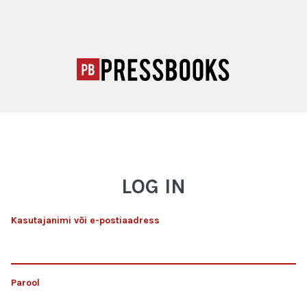
LOG IN
Kasutajanimi või e-postiaadress
Parool