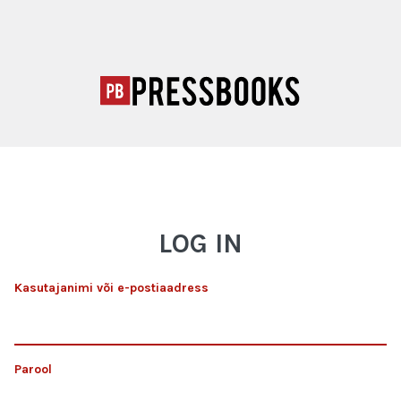
LOG IN
Kasutajanimi või e-postiaadress
Parool