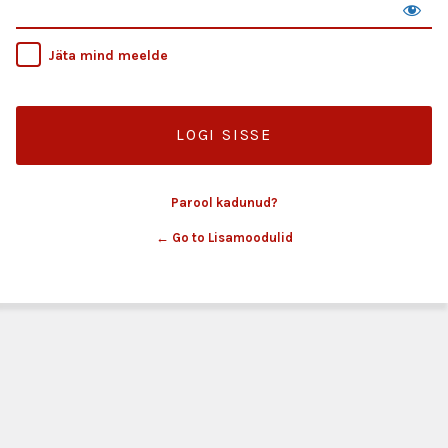
Jäta mind meelde
Parool kadunud?
← Go to Lisamoodulid