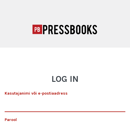
LOG IN
Kasutajanimi või e-postiaadress
Parool