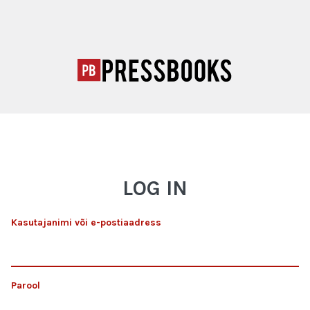
LOG IN
Kasutajanimi või e-postiaadress
Parool