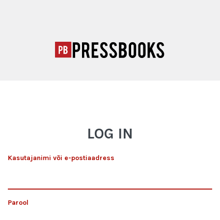
LOG IN
Kasutajanimi või e-postiaadress
Parool