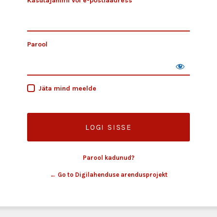
Kasutajanimi või e-postiaadress
Parool
Jäta mind meelde
Parool kadunud?
← Go to Digilahenduse arendusprojekt