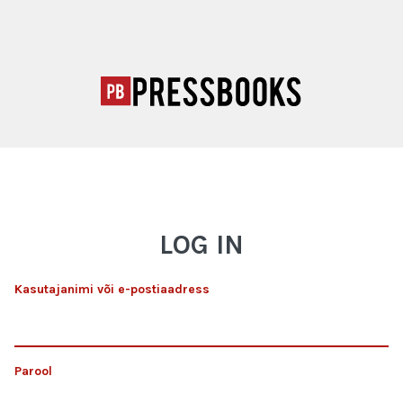
LOG IN
Kasutajanimi või e-postiaadress
Parool