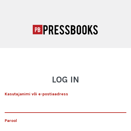
LOG IN
Kasutajanimi või e-postiaadress
Parool