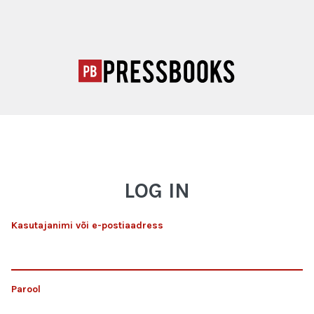
LOG IN
Kasutajanimi või e-postiaadress
Parool