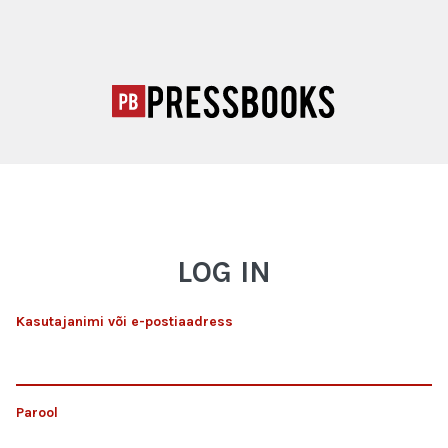
LOG IN
Kasutajanimi või e-postiaadress
Parool