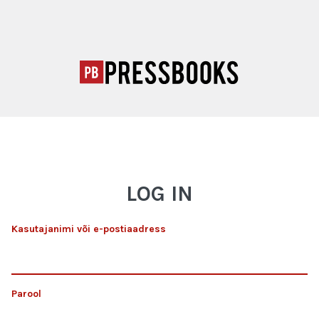
LOG IN
Kasutajanimi või e-postiaadress
Parool