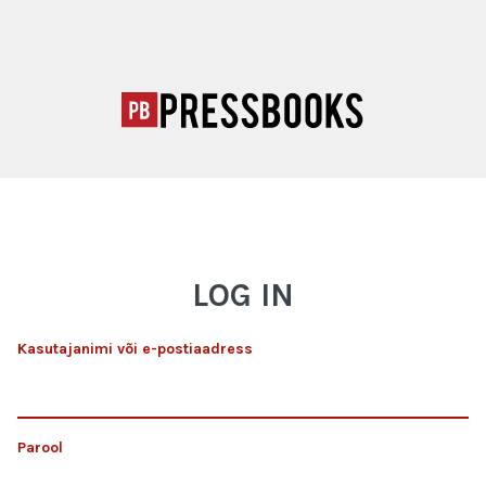
LOG IN
Kasutajanimi või e-postiaadress
Parool