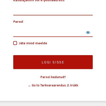
Kasutajanimi või e-postiaadress
Parool
Jäta mind meelde
Parool kadunud?
← Go to Tarkvaraarendus. 2. trükk