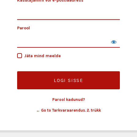
Kasutajanimi või e-postiaadress
Parool
Jäta mind meelde
Parool kadunud?
← Go to Tarkvaraarendus. 2. trükk