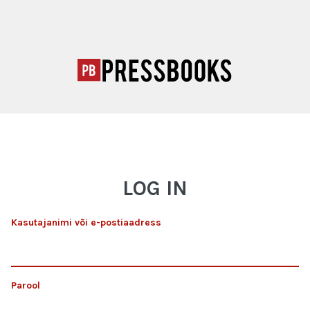
LOG IN
Kasutajanimi või e-postiaadress
Parool