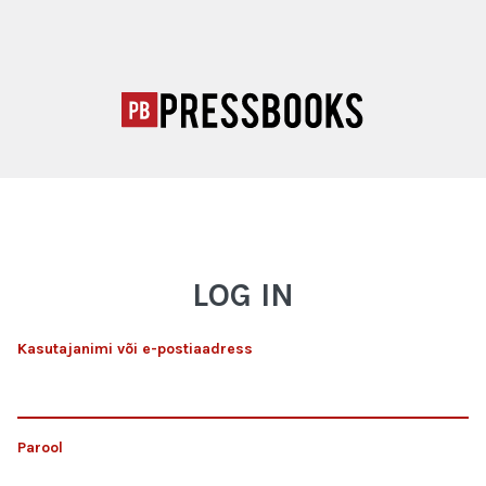
LOG IN
Kasutajanimi või e-postiaadress
Parool