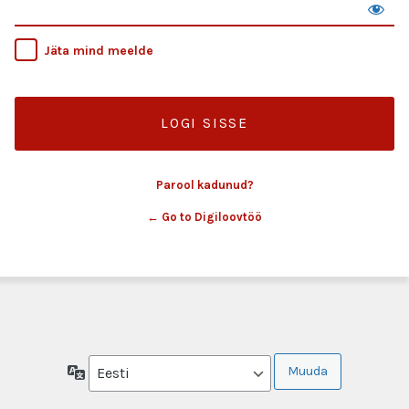
Jäta mind meelde
Parool kadunud?
← Go to Digiloovtöö
Keel