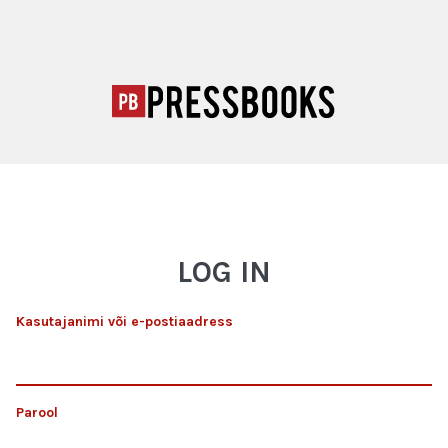
LOG IN
Kasutajanimi või e-postiaadress
Parool