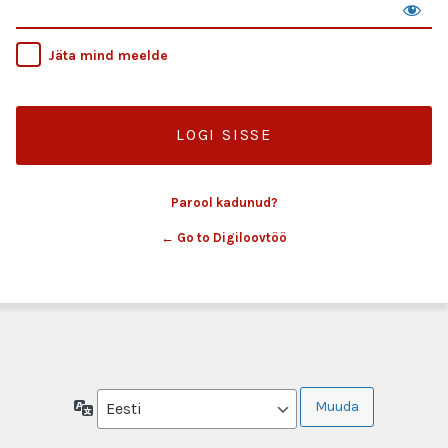
Jäta mind meelde
Parool kadunud?
← Go to Digiloovtöö
Keel