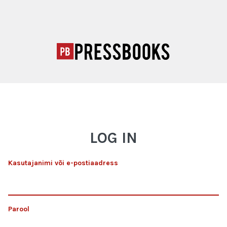
LOG IN
Kasutajanimi või e-postiaadress
Parool