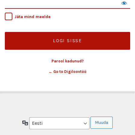
Jäta mind meelde
Parool kadunud?
← Go to Digiloovtöö
Keel