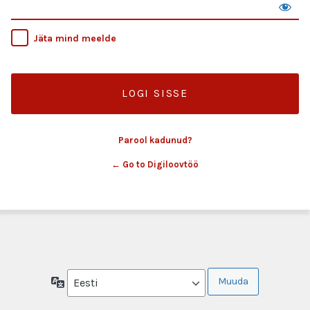
Jäta mind meelde
Parool kadunud?
← Go to Digiloovtöö
Keel