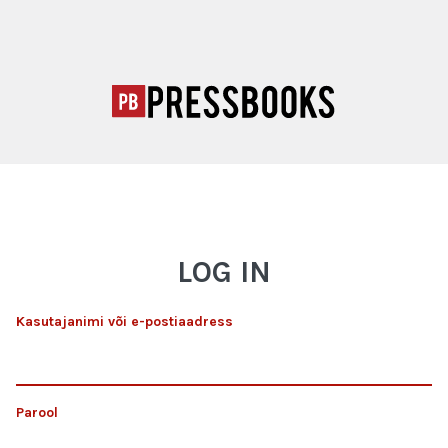
LOG IN
Kasutajanimi või e-postiaadress
Parool