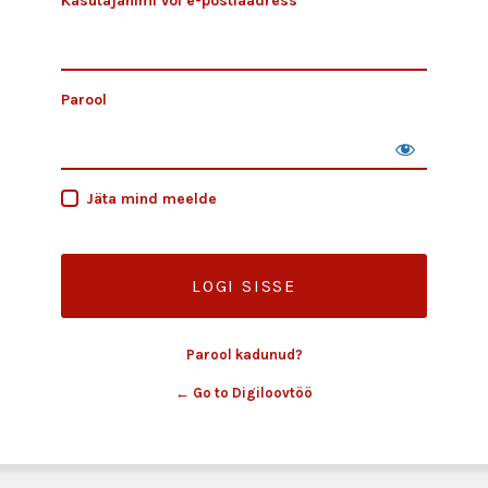
Kasutajanimi või e-postiaadress
Parool
Jäta mind meelde
Parool kadunud?
← Go to Digiloovtöö