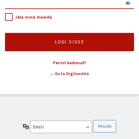
Jäta mind meelde
Parool kadunud?
← Go to Digiloovtöö
Keel