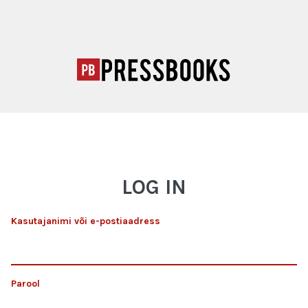
LOG IN
Kasutajanimi või e-postiaadress
Parool