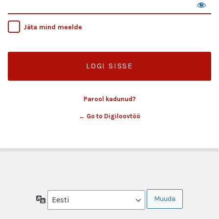
Jäta mind meelde
Parool kadunud?
← Go to Digiloovtöö
Keel