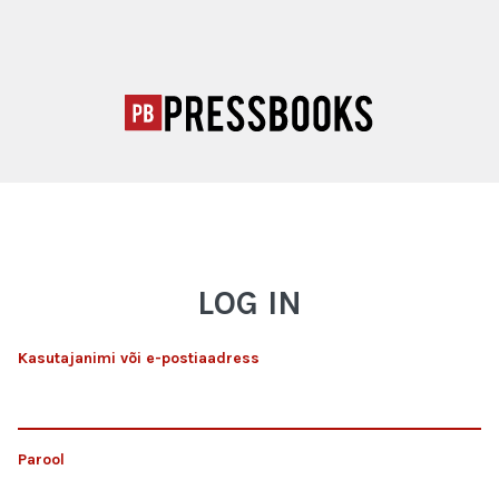
LOG IN
Kasutajanimi või e-postiaadress
Parool