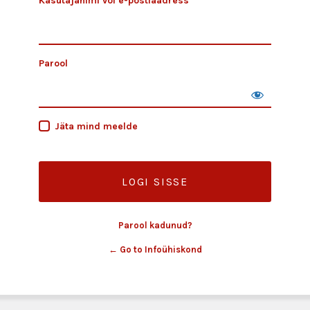
Kasutajanimi või e-postiaadress
Parool
Jäta mind meelde
Parool kadunud?
← Go to Infoühiskond