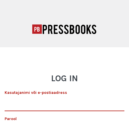
LOG IN
Kasutajanimi või e-postiaadress
Parool