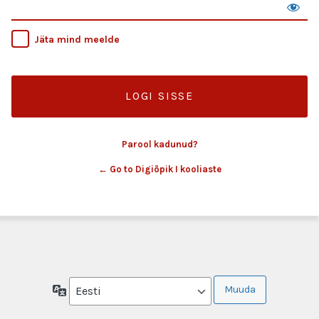
Jäta mind meelde
Parool kadunud?
← Go to Digiõpik I kooliaste
Keel