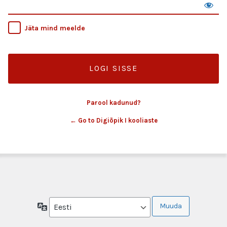
Jäta mind meelde
Parool kadunud?
← Go to Digiõpik I kooliaste
Keel