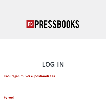
LOG IN
Kasutajanimi või e-postiaadress
Parool