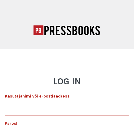
LOG IN
Kasutajanimi või e-postiaadress
Parool