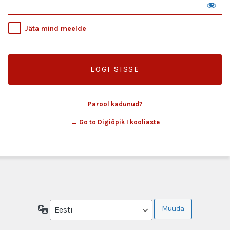
Jäta mind meelde
Parool kadunud?
← Go to Digiõpik I kooliaste
Keel