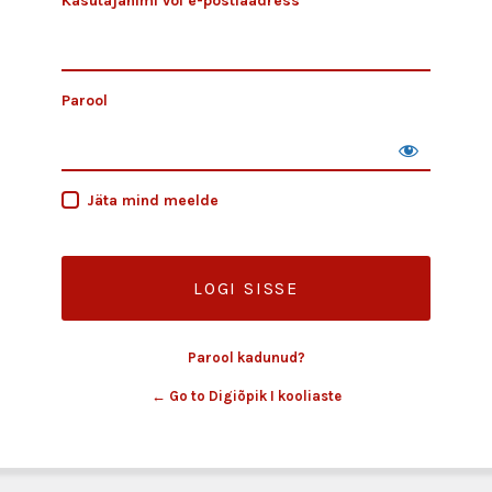
Kasutajanimi või e-postiaadress
Parool
Jäta mind meelde
Parool kadunud?
← Go to Digiõpik I kooliaste