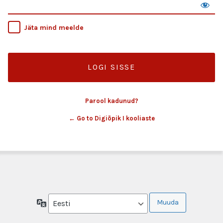
Jäta mind meelde
Parool kadunud?
← Go to Digiõpik I kooliaste
Keel