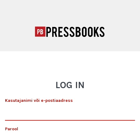
LOG IN
Kasutajanimi või e-postiaadress
Parool