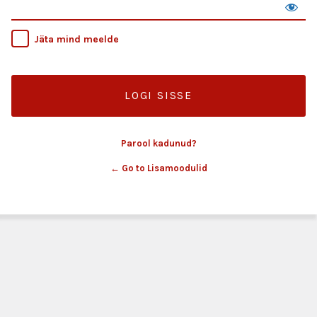
Jäta mind meelde
Parool kadunud?
← Go to Lisamoodulid