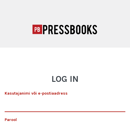
LOG IN
Kasutajanimi või e-postiaadress
Parool