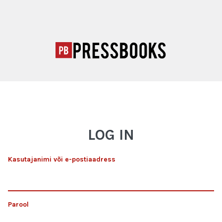
LOG IN
Kasutajanimi või e-postiaadress
Parool