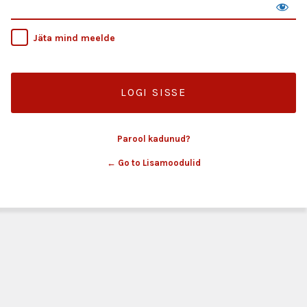
Jäta mind meelde
Parool kadunud?
← Go to Lisamoodulid