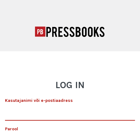
LOG IN
Kasutajanimi või e-postiaadress
Parool