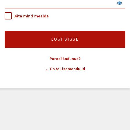
Jäta mind meelde
Parool kadunud?
← Go to Lisamoodulid