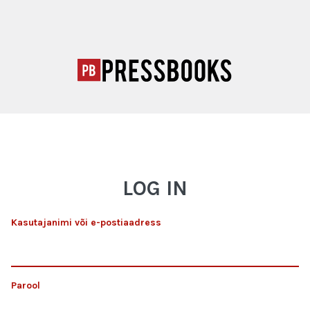
LOG IN
Kasutajanimi või e-postiaadress
Parool