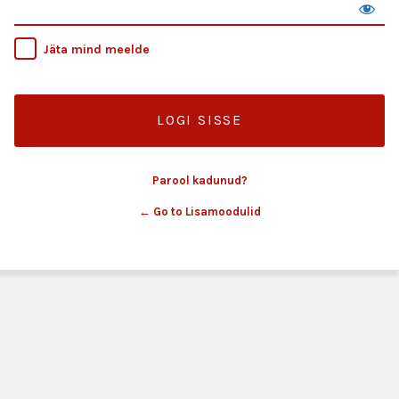
Jäta mind meelde
Parool kadunud?
← Go to Lisamoodulid