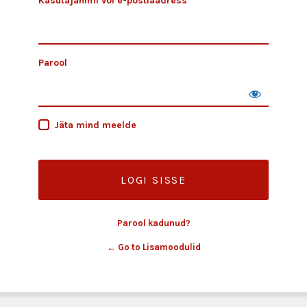
Kasutajanimi või e-postiaadress
Parool
Jäta mind meelde
Parool kadunud?
← Go to Lisamoodulid