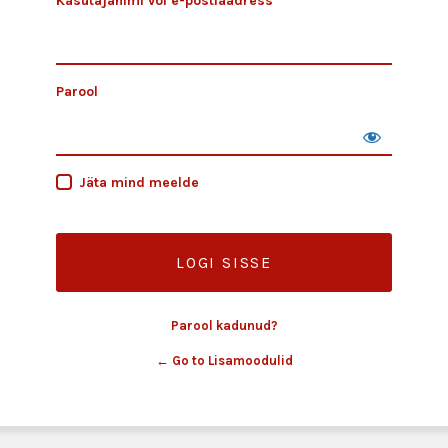
Kasutajanimi või e-postiaadress
Parool
Jäta mind meelde
Parool kadunud?
← Go to Lisamoodulid