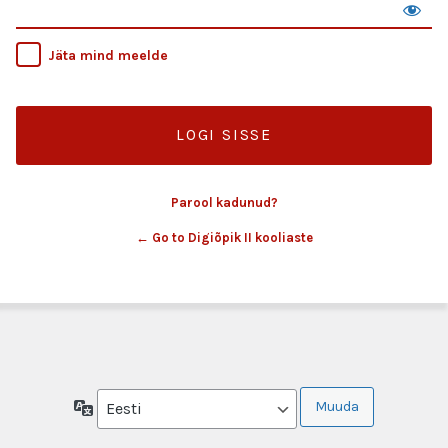
Jäta mind meelde
Parool kadunud?
← Go to Digiõpik II kooliaste
Keel