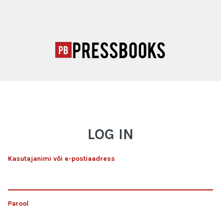
LOG IN
Kasutajanimi või e-postiaadress
Parool