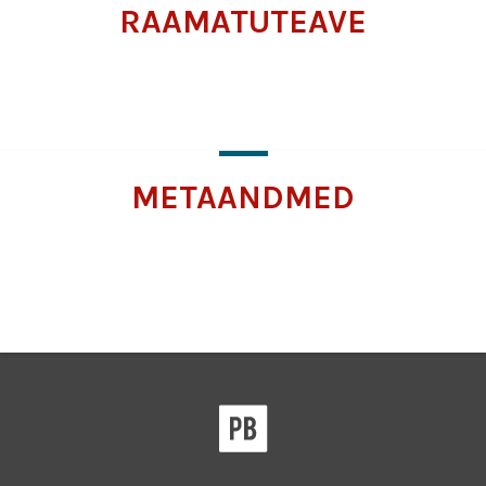
RAAMATUTEAVE
Lisateabe
saamiseks
klõpsake
METAANDMED
Lisateabe
saamiseks
klõpsake