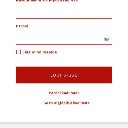
Kasutajanimi või e-postiaadress
Parool
Jäta mind meelde
Parool kadunud?
← Go to Digiõpik II kooliaste