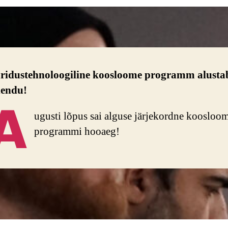
ridustehnoloogiline koosloome programm alusta
 lendu!
A
ugusti lõpus sai alguse järjekordne koosloo
programmi hooaeg!