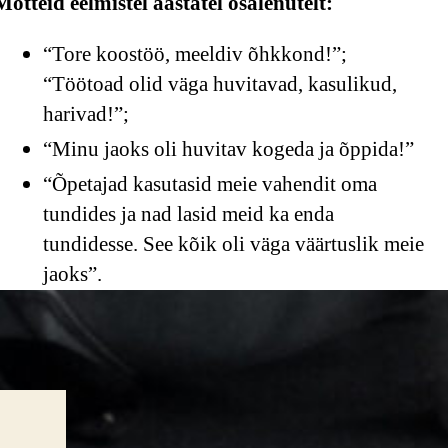
Mõtteid eelmistel aastatel osalenutelt:
“Tore koostöö, meeldiv õhkkond!”;
“Töötoad olid väga huvitavad, kasulikud,
harivad!”;
“Minu jaoks oli huvitav kogeda ja õppida!”
“Õpetajad kasutasid meie vahendit oma
tundides ja nad lasid meid ka enda
tundidesse. See kõik oli väga väärtuslik meie
jaoks”.