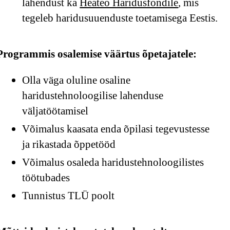
lahendust ka
Heateo Haridusfondile
, mis
tegeleb haridusuuenduste toetamisega Eestis.
Programmis osalemise väärtus õpetajatele:
Olla väga oluline osaline
haridustehnoloogilise lahenduse
väljatöötamisel
Võimalus kaasata enda õpilasi tegevustesse
ja rikastada õppetööd
Võimalus osaleda haridustehnoloogilistes
töötubades
Tunnistus TLÜ poolt