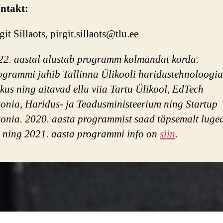
ntakt:
git Sillaots, pirgit.sillaots@tlu.ee
22. aastal alustab programm kolmandat korda.
ogrammi juhib Tallinna Ülikooli haridustehnoloogia
kus ning aitavad ellu viia Tartu Ülikool, EdTech
tonia, Haridus- ja Teadusministeerium ning Startup
tonia. 2020. aasta programmist saad täpsemalt luge
ning 2021. aasta programmi info on
siin
.