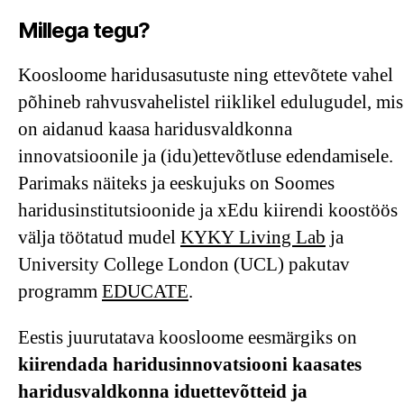
Mi
llega tegu?
Koosloome haridusasutuste ning ettevõtete vahel
põhineb rahvusvahelistel riiklikel edulugudel, mis
on aidanud kaasa haridusvaldkonna
innovatsioonile ja (idu)ettevõtluse edendamisele.
Parimaks näiteks ja eeskujuks on Soomes
haridusinstitutsioonide ja xEdu kiirendi koostöös
välja töötatud mudel
KYKY Living Lab
ja
University College London (UCL) pakutav
programm
EDUCATE
.
Eestis juurutatava koosloome eesmärgiks on
kiirendada haridusinnovatsiooni kaasates
haridusvaldkonna iduette
võtteid ja