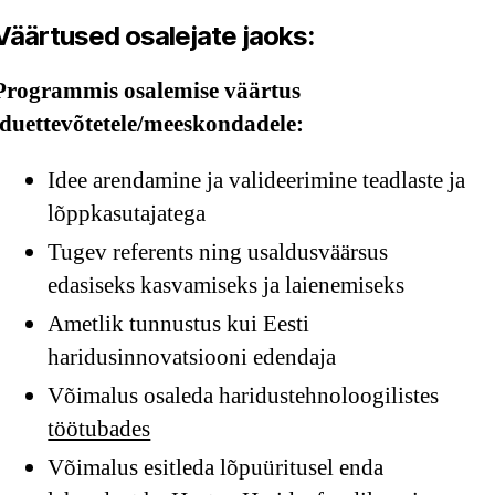
Väärtused osalejate jaoks:
Programmis osalemise väärtus
iduettevõtetele/meeskondadele:
Idee arendamine ja valideerimine teadlaste ja
lõppkasutajatega
Tugev referents ning usaldusväärsus
edasiseks kasvamiseks ja laienemiseks
Ametlik tunnustus kui Eesti
haridusinnovatsiooni edendaja
Võimalus osaleda haridustehnoloogilistes
töötubades
Võimalus esitleda lõpuüritusel enda