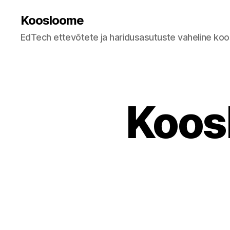
Koosloome
EdTech ettevõtete ja haridusasutuste vaheline ko
Koos