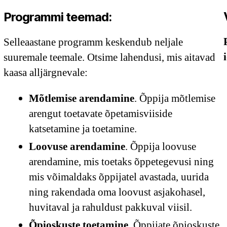
Programmi teemad:
Selleaastane programm keskendub neljale
suuremale teemale. Otsime lahendusi, mis aitavad
kaasa alljärgnevale:
Mõtlemise arendamine
. Õppija mõtlemise
arengut toetavate õpetamisviiside
katsetamine ja toetamine.
Loovuse arendamine
. Õppija loovuse
arendamine, mis toetaks õppetegevusi ning
mis võimaldaks õppijatel avastada, uurida
ning rakendada oma loovust asjakohasel,
huvitaval ja rahuldust pakkuval viisil.
Õpioskuste toetamine
. Õppijate õpioskuste