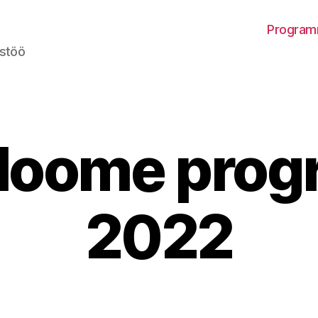
Program
ostöö
loome pro
2022