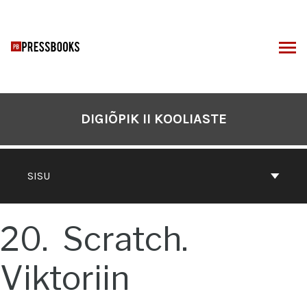
Otse
sisu
juurde
I
DIGIÕPIK II KOOLIASTE
SISU
20
Scratch.
Viktoriin