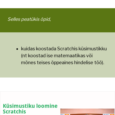
Selles peatükis õpid,
kuidas koostada Scratchis küsimustikku
(nt koostad ise matemaatikas või
mõnes teises õppeaines hindelise töö).