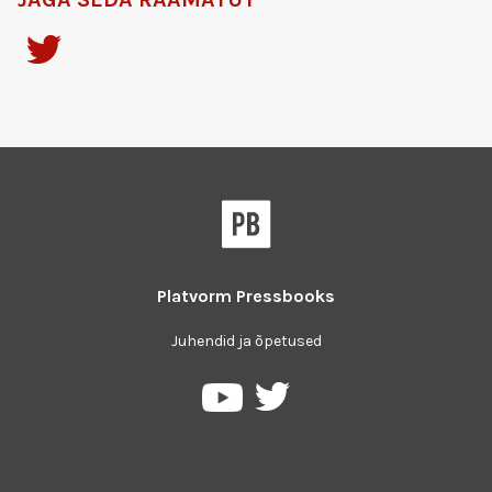
Platvorm
Pressbooks
Juhendid ja õpetused
Pressbooks
Pressbooks
Twitter
YouTube
platvormil
keskkonnas