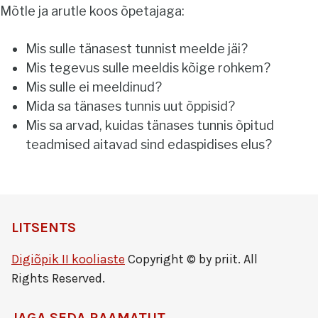
Mõtle ja arutle koos õpetajaga:
Mis sulle tänasest tunnist meelde jäi?
Mis tegevus sulle meeldis kõige rohkem?
Mis sulle ei meeldinud?
Mida sa tänases tunnis uut õppisid?
Mis sa arvad, kuidas tänases tunnis õpitud
teadmised aitavad sind edaspidises elus?
LITSENTS
Digiõpik II kooliaste
Copyright © by priit. All
Rights Reserved.
JAGA SEDA RAAMATUT