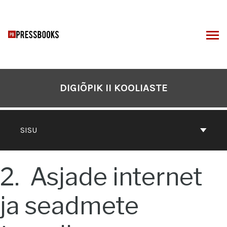
Otse
sisu
juurde
I
DIGIÕPIK II KOOLIASTE
SISU
2
Asjade internet
ja seadmete