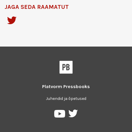
JAGA SEDA RAAMATUT
Platvorm
Pressbooks
Juhendid ja õpetused
Pressbooks
Pressbooks
Twitter
YouTube
platvormil
keskkonnas