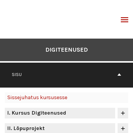
Otse
sisu
juurde
I
DIGITEENUSED
SISU
Sissejuhatus kursusesse
I
. Kursus Digiteenused
II
. Lõpuprojekt