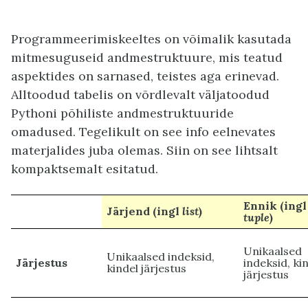
Programmeerimiskeeltes on võimalik kasutada
mitmesuguseid andmestruktuure, mis teatud
aspektides on sarnased, teistes aga erinevad.
Alltoodud tabelis on võrdlevalt väljatoodud
Pythoni põhiliste andmestruktuuride
omadused. Tegelikult on see info eelnevates
materjalides juba olemas. Siin on see lihtsalt
kompaktsemalt esitatud.
Ennik (ingl
Järjend (ingl
list
)
tuple
)
Unikaalsed
Unikaalsed indeksid,
Järjestus
indeksid, ki
kindel järjestus
järjestus