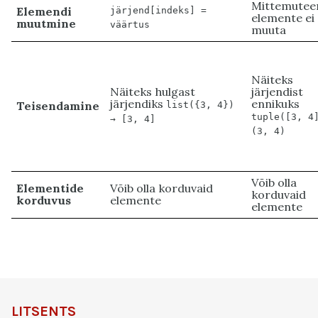
Mittemuteer
Elemendi
järjend[indeks] =
elemente ei
muutmine
väärtus
muuta
Näiteks
Näiteks hulgast
järjendist
järjendiks
ennikuks
Teisendamine
list({3, 4})
tuple([3, 4
→ [3, 4]
(3, 4)
Võib olla
Elementide
Võib olla korduvaid
korduvaid
korduvus
elemente
elemente
LITSENTS