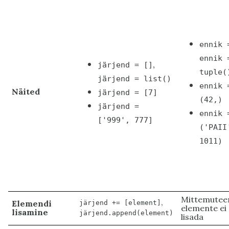
ennik 
ennik 
,
järjend = []
tuple(
järjend = list()
ennik 
Näited
järjend = [7]
(42,)
järjend =
ennik 
['999', 777]
('PAII
1011)
Mittemuteer
,
Elemendi
järjend += [element]
elemente ei
lisamine
järjend.append(element)
lisada