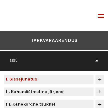
Otse
sisu
juurde
I
TARKVARAARENDUS
SISU
I
. Sissejuhatus
II
. Kahemõõtmeline järjend
III
. Kahekordne tsükkel