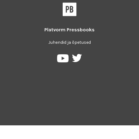
Platvorm
Pressbooks
Juhendid ja õpetused
Pressbooks
Pressbooks
Twitter
YouTube
platvormil
keskkonnas