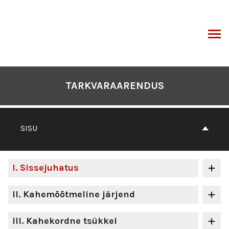
Otse
sisu
juurde
I
TARKVARAARENDUS
SISU
I
. Sissejuhatus
II
. Kahemõõtmeline järjend
III
. Kahekordne tsükkel