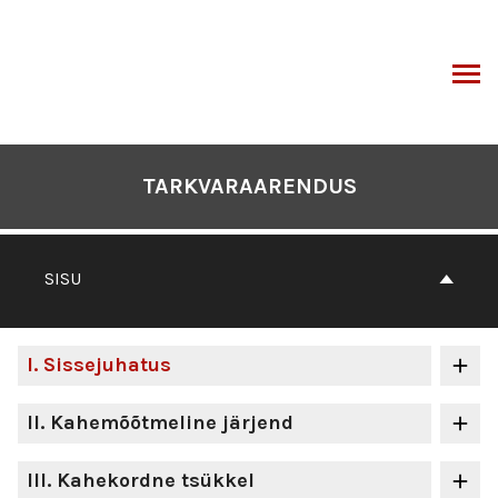
Otse
sisu
juurde
I
TARKVARAARENDUS
SISU
I
. Sissejuhatus
II
. Kahemõõtmeline järjend
III
. Kahekordne tsükkel