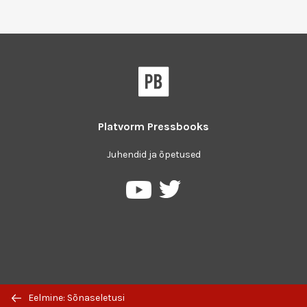
Platvorm
Pressbooks
Juhendid ja õpetused
Pressbooks
Pressbooks
Twitter
YouTube
platvormil
keskkonnas
Eelmine: Sõnaseletusi