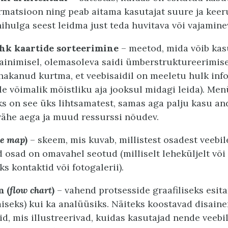
matsioon ning peab aitama kasutajat suure ja keer
ihulga seest leidma just teda huvitava või vajamine
hk kaartide sorteerimine
– meetod, mida võib ka
sainimisel, olemasoleva saidi ümberstruktureerimise
hakanud kurtma, et veebisaidil on meeletu hulk inf
e võimalik mõistliku aja jooksul midagi leida). Me
s on see üks lihtsamatest, samas aga palju kasu an
vähe aega ja muud ressurssi nõudev.
te map
)
– skeem, mis kuvab, millistest osadest veebi
d osad on omavahel seotud (milliselt leheküljelt v
eks kontaktid või fotogalerii).
 (
flow chart
)
– vahend protsesside graafiliseks esit
miseks) kui ka analüüsiks. Näiteks koostavad disaine
, mis illustreerivad, kuidas kasutajad nende veebil