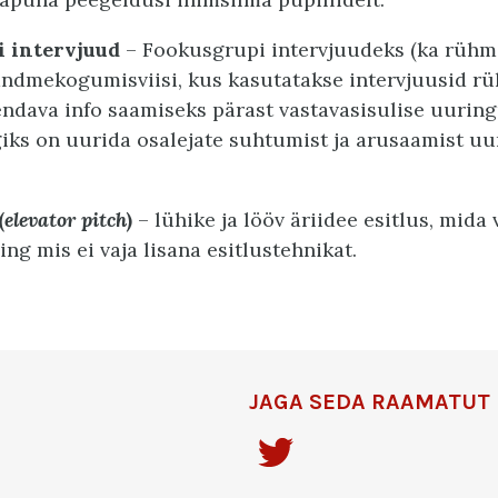
 intervjuud
– Fookusgrupi intervjuudeks (ka rühm
andmekogumisviisi, kus kasutatakse intervjuusid r
iendava info saamiseks pärast vastavasisulise uuringu
iks on uurida osalejate suhtumist ja arusaamist uu
(
elevator pitch
)
– lühike ja lööv äriidee esitlus, mida 
ng mis ei vaja lisana esitlustehnikat.
JAGA SEDA RAAMATUT