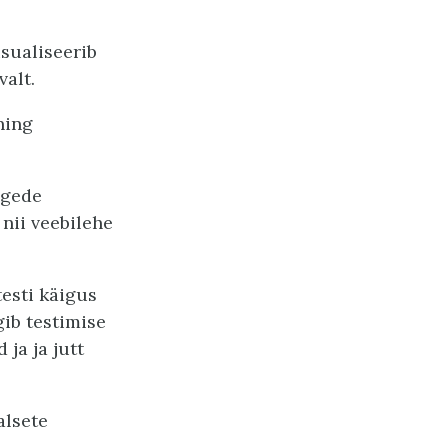
isualiseerib
valt.
ning
lgede
nii veebilehe
testi käigus
gib testimise
ja ja jutt
alsete