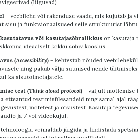
vigeerivad (liiguvad).
el
– veebilehe või rakenduse vaade, mis kujutab ja v
t sisu ja funktsionaalsused selle struktuurist lähtu
kasutatavus või kasutajasõbralikkus
on kasutaja 
skkonna ideaalselt kokku sobiv kooslus.
avus (
Accessibility
)
– kehtestab nõuded veebilehekü
vusele ning pakub välja suunised nende täitmiseks 
kui ka sisutoimetajatele.
mise test (
Think aloud protocol
)
– valjult mõtlemise 
ja etteantud testimisülesandeid ning samal ajal rää
gevustest, mõtetest ja otsustest. Kasutaja tegevused 
audio ja / või videokujul.
tehnoloogia võimaldab jälgida ja lindistada spetsia
apuna peegeldusi inimsilma pupillidelt.