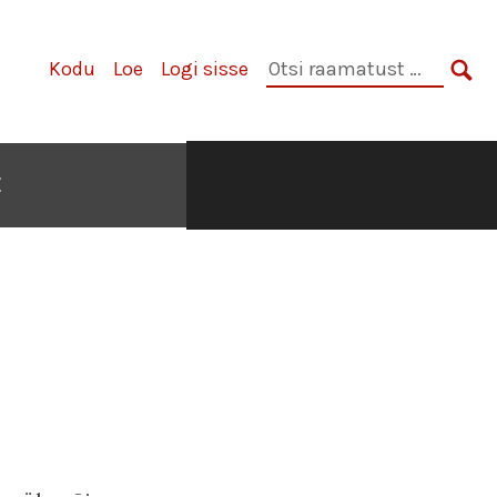
Otsi
Kodu
Loe
Logi sisse
raamatust:
OTS
E