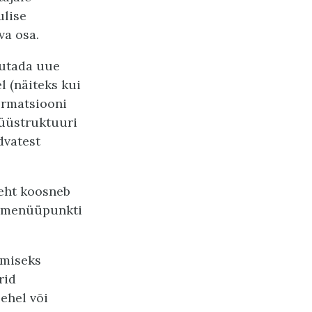
ulise
va osa.
sutada uue
l (näiteks kui
ormatsiooni
nüüstruktuuri
dvatest
leht koosneb
õi menüüpunkti
amiseks
rid
ehel või