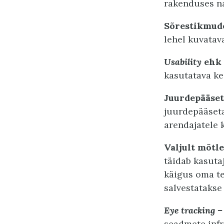
rakenduses na
Sõrestikmud
lehel kuvatava
Usability
ehk 
kasutatava ke
Juurdepääset
juurdepääseta
arendajatele 
Valjult mõtle
täidab kasuta
käigus oma te
salvestatakse 
Eye tracking –
seadmete infr