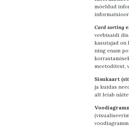
mõeldud infor
informatsioon
Card sorting
e
veebisaidi di
kasutajad on 
ning enam pol
korrastamisek
meetoditest, 
Sisukaart (
si
ja kuidas nee
alt leiab näit
Voodiagramm
(visualiseeri
voodiagrammid