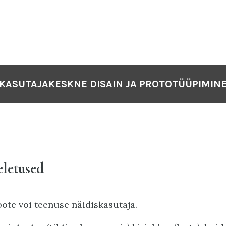
KASUTAJAKESKNE DISAIN JA PROTOTÜÜPIMIN
eletused
oote või teenuse näidiskasutaja.