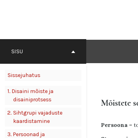
Otse
sisu
juurde
SISU
Sissejuhatus
1.
Disaini mõiste ja
disainiprotsess
Mõistete s
2.
Sihtgrupi vajaduste
kaardistamine
Persoona –
t
3.
Persoonad ja