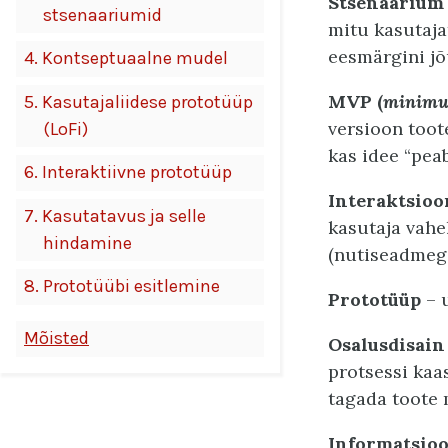
Stsenaarium
stsenaariumid
mitu kasutaja
eesmärgini jõ
4.
Kontseptuaalne mudel
MVP (
minimum
5.
Kasutajaliidese prototüüp
versioon toot
(LoFi)
kas idee “peab
6.
Interaktiivne prototüüp
Interaktsioo
7.
Kasutatavus ja selle
kasutaja vahe
hindamine
(nutiseadmega
8.
Prototüübi esitlemine
Prototüüp
– u
Mõisted
Osalusdisain 
protsessi kaas
tagada toote 
Informatsioo