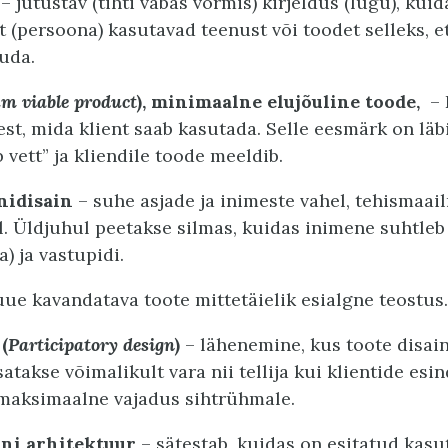
– jutustav (tihti vabas vormis) kirjeldus (lugu), kuid
t (persoona) kasutavad teenust või toodet selleks, 
uda.
 viable product
), minimaalne elujõuline toode,
–
est, mida klient saab kasutada. Selle eesmärk on läb
 vett” ja kliendile toode meeldib.
nidisain
– suhe asjade ja inimeste vahel, tehismaail
l. Üldjuhul peetakse silmas, kuidas inimene suhtleb
) ja vastupidi.
ue kavandatava toote mittetäielik esialgne teostus.
(
Participatory design
)
– lähenemine, kus toote disai
atakse võimalikult vara nii tellija kui klientide esin
maksimaalne vajadus sihtrühmale.
ni arhitektuur
– sätestab, kuidas on esitatud kasu