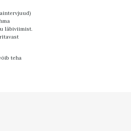
aintervjuud)
ühma
 läbiviimist.
ritavast
võib teha