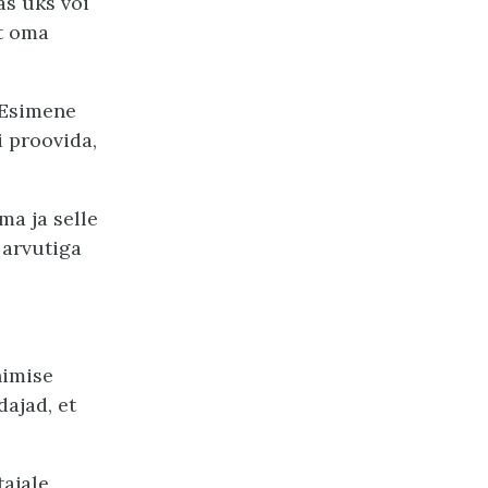
as üks või
et oma
 Esimene
i proovida,
ma ja selle
 arvutiga
nimise
dajad, et
tajale