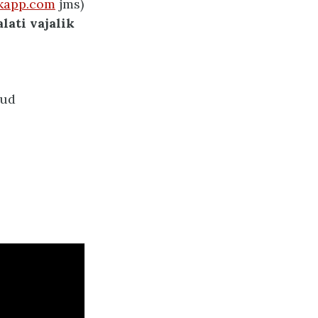
ckapp.com
jms)
lati vajalik
kud