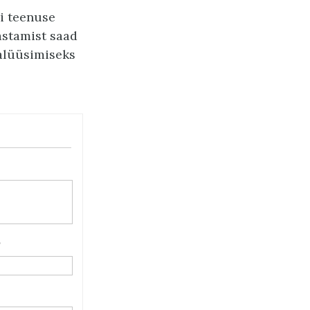
õi teenuse
astamist saad
nalüüsimiseks