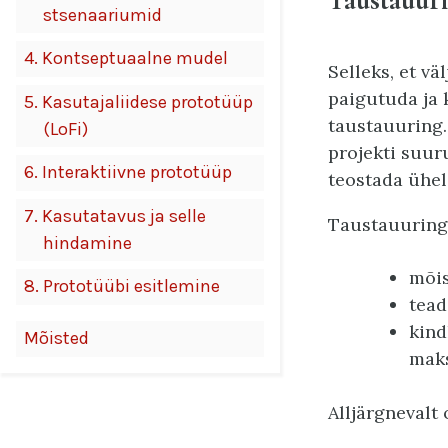
stsenaariumid
4.
Kontseptuaalne mudel
Selleks, et vä
paigutuda ja k
5.
Kasutajaliidese prototüüp
taustauuring.
(LoFi)
projekti suur
6.
Interaktiivne prototüüp
teostada ühel
7.
Kasutatavus ja selle
Taustauuring 
hindamine
mõis
8.
Prototüübi esitlemine
tead
kind
Mõisted
maks
Alljärgnevalt