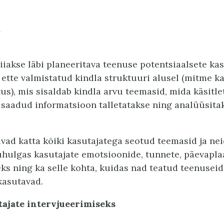
d
viiakse läbi planeeritava teenuse potentsiaalsete kas
 ette valmistatud kindla struktuuri alusel (mitme k
us), mis sisaldab kindla arvu teemasid, mida käsitle
 saadud informatsioon talletatakse ning analüüsita
ivad katta kõiki kasutajatega seotud teemasid ja nei
hulgas kasutajate emotsioonide, tunnete, päevapla
ks ning ka selle kohta, kuidas nad teatud teenuseid
kasutavad.
tajate intervjueerimiseks