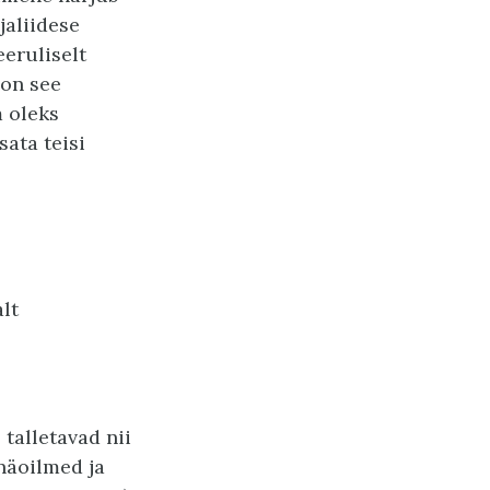
jaliidese
eruliselt
 on see
 oleks
ata teisi
lt
talletavad nii
näoilmed ja