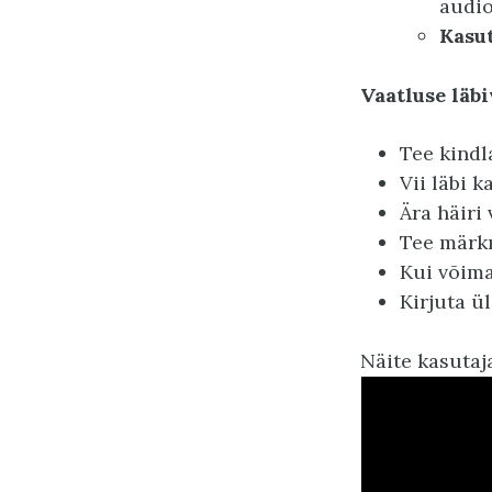
audio
Kasut
Vaatluse läb
Tee kindl
Vii läbi k
Ära häiri
Tee märkm
Kui võima
Kirjuta ü
Näite kasutaj