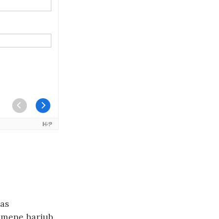
das
nimene harjub