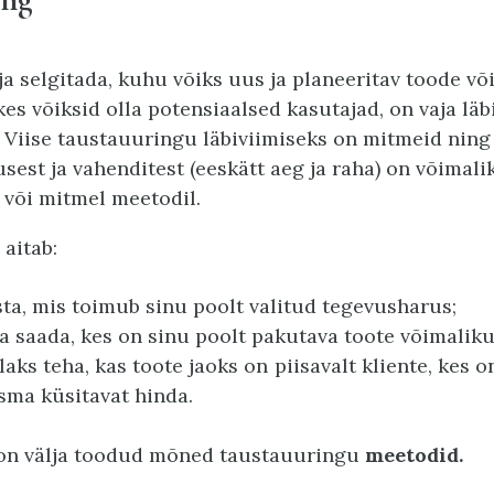
lja selgitada, kuhu võiks uus ja planeeritav toode võ
es võiksid olla potensiaalsed kasutajad, on vaja läbi
 Viise taustauuringu läbiviimiseks on mitmeid ning 
usest ja vahenditest (eeskätt aeg ja raha) on võimal
 või mitmel meetodil.
aitab:
ta, mis toimub sinu poolt valitud tegevusharus;
a saada, kes on sinu poolt pakutava toote võimaliku
laks teha, kas toote jaoks on piisavalt kliente, kes 
ma küsitavat hinda.
 on välja toodud mõned taustauuringu
meetodid.