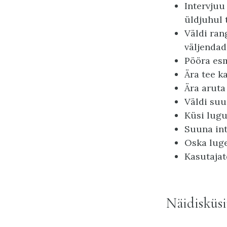
Intervjuu
üldjuhul 
Väldi ran
väljendad
Pööra esm
Ära tee k
Ära aruta
Väldi su
Küsi lugu
Suuna int
Oska luge
Kasutajat
Näidisküsi