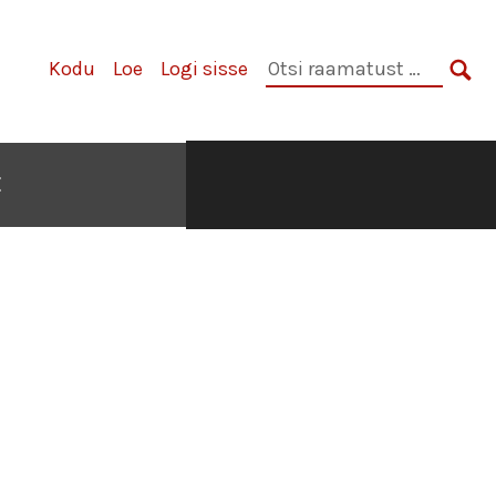
Otsi
Kodu
Loe
Logi sisse
raamatust:
OTS
E