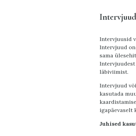
Intervjuu
Intervjuusid 
Intervjuud on
sama ülesehit
Intervjuudest
läbiviimist.
Intervjuud võ
kasutada muu
kaardistamise
igapäevaselt 
Juhised kasu