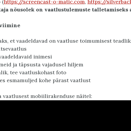
 (
https://screencast-o-matic.com
,
https://silverba
aja nõusolek on vaatlustulemuste talletamiseks a
iviimine
aks, et vaadeldavad on vaatluse toimumisest teadli
atsevaatlus
 vaadeldavaid inimesi
eid ja täpsusta vajadusel hiljem
lik, tee vaatluskohast foto
les esmamuljed kohe pärast vaatlust
a vaatlusest mobiilirakenduse näitel: