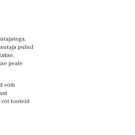
utajatega.
asutaja puhul
takse.
kse peale
d võib
ani
 või tooteid