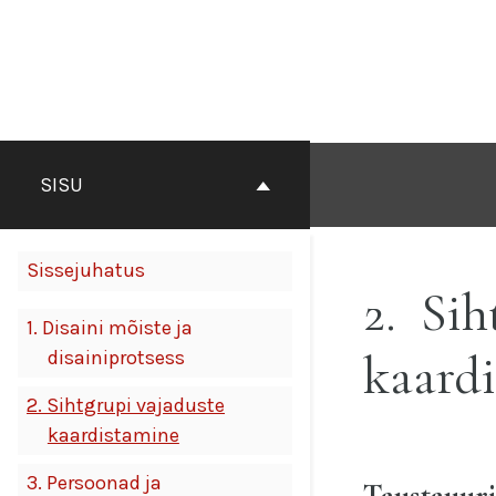
Otse
sisu
juurde
SISU
Sissejuhatus
2
Sih
1.
Disaini mõiste ja
kaard
disainiprotsess
2.
Sihtgrupi vajaduste
kaardistamine
3.
Persoonad ja
Taustauur