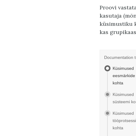
Proovi vastat
kasutaja (mõn
küsimustiku k
kas grupikaas