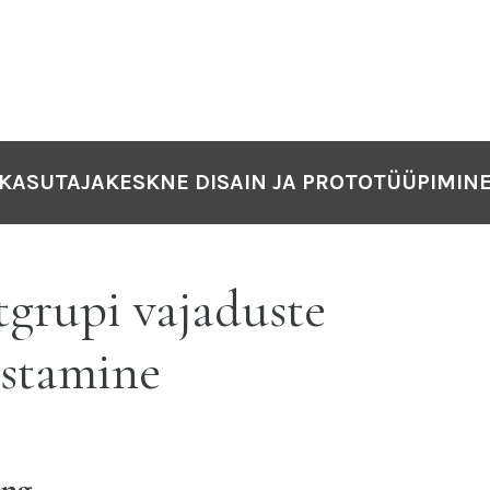
KASUTAJAKESKNE DISAIN JA PROTOTÜÜPIMIN
tgrupi vajaduste
istamine
ing