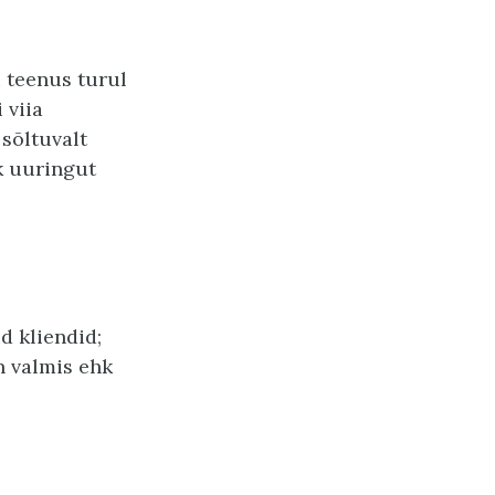
i teenus turul
 viia
sõltuvalt
ik uuringut
d kliendid;
on valmis ehk