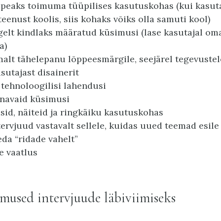
 peaks toimuma tüüpilises kasutuskohas (kui kasut
teenust koolis, siis kohaks võiks olla samuti kool)
gelt kindlaks määratud küsimusi (lase kasutajal om
a)
alt tähelepanu lõppeesmärgile, seejärel tegevustel
asutajast disainerit
 tehnoloogilisi lahendusi
unavaid küsimusi
sid, näiteid ja ringkäiku kasutuskohas
ervjuud vastavalt sellele, kuidas uued teemad esile
da “ridade vahelt”
e vaatlus
mused intervjuude läbiviimiseks