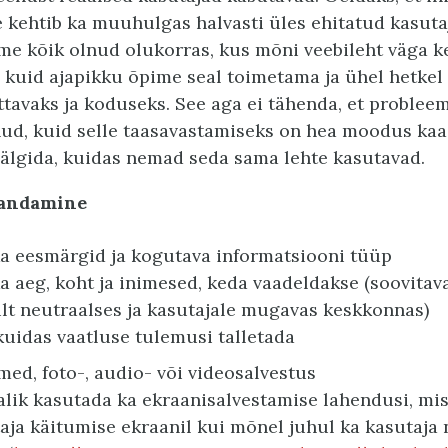
e kehtib ka muuhulgas halvasti üles ehitatud kasuta
me kõik olnud olukorras, kus mõni veebileht väga ke
, kuid ajapikku õpime seal toimetama ja ühel hetkel
avaks ja koduseks. See aga ei tähenda, et probleem
d, kuid selle taasavastamiseks on hea moodus kaas
 jälgida, kuidas nemad seda sama lehte kasutavad.
vandamine
a eesmärgid ja kogutava informatsiooni tüüp
a aeg, koht ja inimesed, keda vaadeldakse (soovitava
lt neutraalses ja kasutajale mugavas keskkonnas)
kuidas vaatluse tulemusi talletada
ed, foto-, audio- või videosalvestus
lik kasutada ka ekraanisalvestamise lahendusi, mis 
aja käitumise ekraanil kui mõnel juhul ka kasutaja 