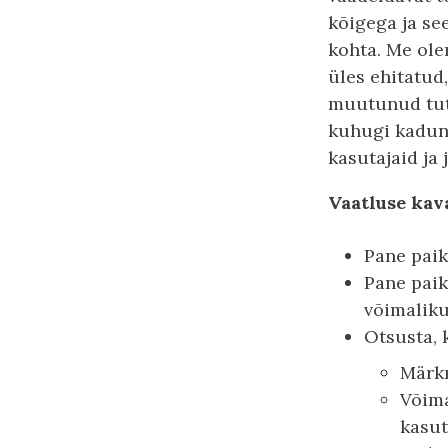
kõigega ja se
kohta. Me ole
üles ehitatud
muutunud tutt
kuhugi kadunu
kasutajaid ja
Vaatluse ka
Pane paik
Pane paik
võimaliku
Otsusta, 
Märkm
Võima
kasut