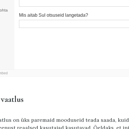
 vaatlus
atlus on üks paremaid mooduseid teada saada, kui
eenust reaalsed kasutajad kasutavad. Öeldaks, et i