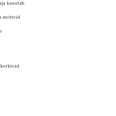
aja kasutab
a mõtteid
e
 kerkivad