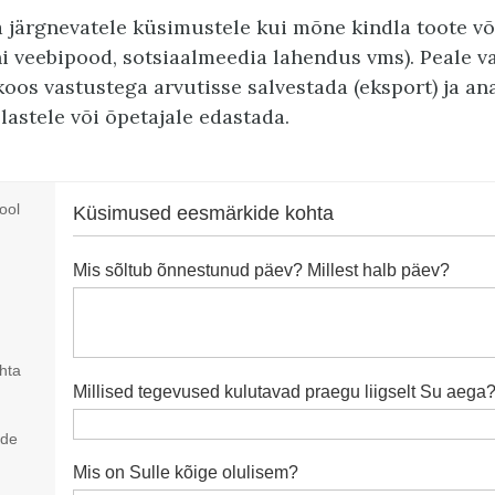
a järgnevatele küsimustele kui mõne kindla toote v
i veebipood, sotsiaalmeedia lahendus vms). Peale v
oos vastustega arvutisse salvestada (eksport) ja a
lastele või õpetajale edastada.