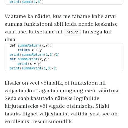
print
(
summa
(
1
,
3
))
Vaatame ka näidet, kus me tahame kahe arvu
summa funktsiooni abil leida nende keskmise
väärtuse. Katsetame nii
-lausega kui
return
ilma:
def 
summaReturn
(
x,y
)
:
return
 x + y
print
(
summaReturn
(
1
,
3
)
/
2
)
def
summaPrint
(
x,y
)
:
print
(
x + y
)
print
(
summaPrint
(
1
,
3
)
/
2
)
Lisaks on veel võimalik, et funktsioon nii
väljastab kui tagastab mingisuguseid väärtusi.
Seda saab kasutada näiteks logifailide
kirjutamiseks või vigade otsimiseks. Siiski
tasuks liigset väljastamist vältida, sest see on
võrdlemisi ressursinõudlik.