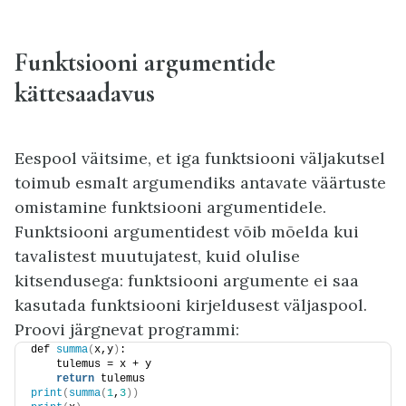
Funktsiooni argumentide
kättesaadavus
Eespool väitsime, et iga funktsiooni väljakutsel
toimub esmalt argumendiks antavate väärtuste
omistamine funktsiooni argumentidele.
Funktsiooni argumentidest võib mõelda kui
tavalistest muutujatest, kuid olulise
kitsendusega: funktsiooni argumente ei saa
kasutada funktsiooni kirjeldusest väljaspool.
Proovi järgnevat programmi:
def 
summa
(
x,y
)
:
    tulemus = x + y
return
 tulemus
print
(
summa
(
1
,
3
))