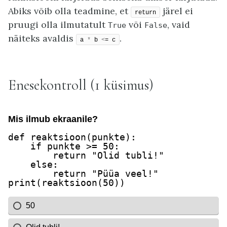
Abiks võib olla teadmine, et
järel ei
return
pruugi olla ilmutatult
või
, vaid
True
False
näiteks avaldis
.
a 
*
 b 
<
= c
Enesekontroll (1 küsimus)