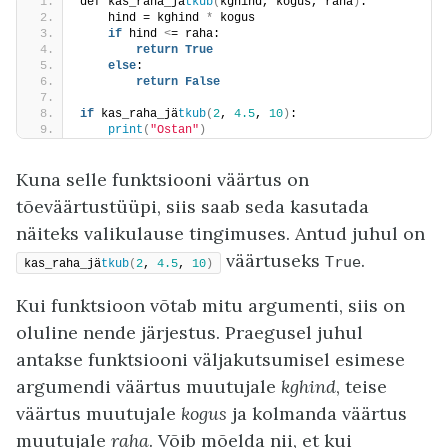
def kas_raha_jä
tkub
(
kghind, kogus, raha
)
:
    hind = kghind 
*
 kogus
if
 hind 
<
= raha:
return
True
else
:
return
False
if
 kas_raha_jä
tkub
(
2
, 
4.5
, 
10
)
:
print
(
"Ostan"
)
Kuna selle funktsiooni väärtus on
tõeväärtustüüpi, siis saab seda kasutada
näiteks valikulause tingimuses. Antud juhul on
väärtuseks
.
True
kas_raha_jä
tkub
(
2
, 
4.5
, 
10
)
Kui funktsioon võtab mitu argumenti, siis on
oluline nende järjestus. Praegusel juhul
antakse funktsiooni väljakutsumisel esimese
argumendi väärtus muutujale
kghind
, teise
väärtus muutujale
kogus
ja kolmanda väärtus
muutujale
raha
. Võib mõelda nii, et kui