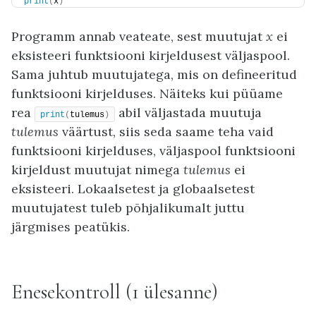
print
(
x
)
Programm annab veateate, sest muutujat
x
ei
eksisteeri funktsiooni kirjeldusest väljaspool.
Sama juhtub muutujatega, mis on defineeritud
funktsiooni kirjelduses. Näiteks kui püüame
rea
abil väljastada muutuja
print
(
tulemus
)
tulemus
väärtust, siis seda saame teha vaid
funktsiooni kirjelduses, väljaspool funktsiooni
kirjeldust muutujat nimega
tulemus
ei
eksisteeri. Lokaalsetest ja globaalsetest
muutujatest tuleb põhjalikumalt juttu
järgmises peatükis.
Enesekontroll (1 ülesanne)