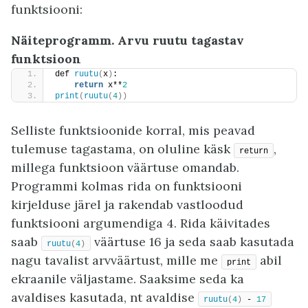
funktsiooni:
Näiteprogramm. Arvu ruutu tagastav
funktsioon
def 
ruutu
(
x
)
:
return
 x**
2
print
(
ruutu
(
4
))
Selliste funktsioonide korral, mis peavad
tulemuse tagastama, on oluline käsk
,
return
millega funktsioon väärtuse omandab.
Programmi kolmas rida on funktsiooni
kirjelduse järel ja rakendab vastloodud
funktsiooni argumendiga 4. Rida käivitades
saab
väärtuse 16 ja seda saab kasutada
ruutu
(
4
)
nagu tavalist arvväärtust, mille me
abil
print
ekraanile väljastame. Saaksime seda ka
avaldises kasutada, nt avaldise
ruutu
(
4
)
 - 
17