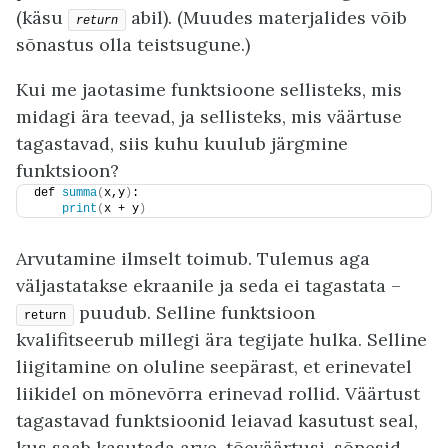
(käsu
abil). (Muudes materjalides võib
return
sõnastus olla teistsugune.)
Kui me jaotasime funktsioone sellisteks, mis
midagi ära teevad, ja sellisteks, mis väärtuse
tagastavad, siis kuhu kuulub järgmine
funktsioon?
def 
summa
(
x,y
)
:
print
(
x + y
)
Arvutamine ilmselt toimub. Tulemus aga
väljastatakse ekraanile ja seda ei tagastata –
puudub. Selline funktsioon
return
kvalifitseerub millegi ära tegijate hulka. Selline
liigitamine on oluline seepärast, et erinevatel
liikidel on mõnevõrra erinevad rollid. Väärtust
tagastavad funktsioonid leiavad kasutust seal,
kus saab kasutada arve, tõeväärtusi, sõnesid –