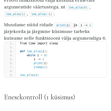
Proovi funktsiooni välja kutsuda erinevate
argumentide väärtustega, nt
,
loe_alla
(
8
)
,
.
loe_alla
(
1
)
loe_alla
(
-1
)
Muudame nüüd ridade
ja
print
(
i
)
i -= 
1
järjekorda ja järgmise küsimuse tarbeks
kutsume selle funktsiooni välja argumendiga 6.
from time import sleep
def
loe_alla
(
i
)
:
while
 i 
>
0
:       
        i -= 
1
print
(
i
)
sleep
(
1
)
loe_alla
(
6
)
Enesekontroll (1 küsimus)