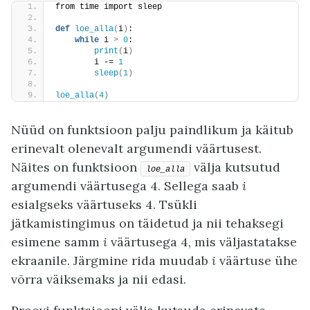
from time import sleep
def
loe_alla
(
i
)
:
while
 i 
>
0
:
print
(
i
)
        i -= 
1
sleep
(
1
)
loe_alla
(
4
)
Nüüd on funktsioon palju paindlikum ja käitub
erinevalt olenevalt argumendi väärtusest.
Näites on funktsioon
välja kutsutud
loe_alla
argumendi väärtusega 4. Sellega saab
i
esialgseks väärtuseks 4. Tsükli
jätkamistingimus on täidetud ja nii tehaksegi
esimene samm
i
väärtusega 4, mis väljastatakse
ekraanile. Järgmine rida muudab
i
väärtuse ühe
võrra väiksemaks ja nii edasi.