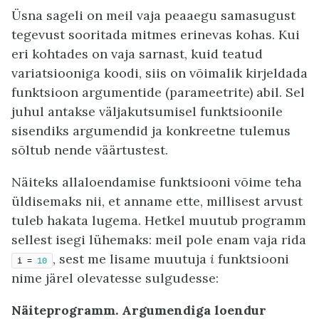
Üsna sageli on meil vaja peaaegu samasugust
tegevust sooritada mitmes erinevas kohas. Kui
eri kohtades on vaja sarnast, kuid teatud
variatsiooniga koodi, siis on võimalik kirjeldada
funktsioon argumentide (parameetrite) abil. Sel
juhul antakse väljakutsumisel funktsioonile
sisendiks argumendid ja konkreetne tulemus
sõltub nende väärtustest.
Näiteks allaloendamise funktsiooni võime teha
üldisemaks nii, et anname ette, millisest arvust
tuleb hakata lugema. Hetkel muutub programm
sellest isegi lühemaks: meil pole enam vaja rida
, sest me lisame muutuja
i
funktsiooni
i = 
10
nime järel olevatesse sulgudesse:
Näiteprogramm. Argumendiga loendur