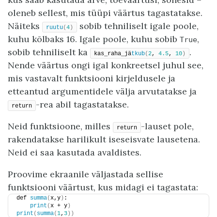
oleneb sellest, mis tüüpi väärtus tagastatakse.
Näiteks
sobib tehniliselt igale poole,
ruutu
(
4
)
kuhu kõlbaks 16. Igale poole, kuhu sobib
,
True
sobib tehniliselt ka
.
kas_raha_jä
tkub
(
2
, 
4.5
, 
10
)
Nende väärtus ongi igal konkreetsel juhul see,
mis vastavalt funktsiooni kirjeldusele ja
etteantud argumentidele välja arvutatakse ja
-rea abil tagastatakse.
return
Neid funktsioone, milles
-lauset pole,
return
rakendatakse harilikult iseseisvate lausetena.
Neid ei saa kasutada avaldistes.
Proovime ekraanile väljastada sellise
funktsiooni väärtust, kus midagi ei tagastata:
def 
summa
(
x,y
)
:
print
(
x + y
)
print
(
summa
(
1
,
3
))