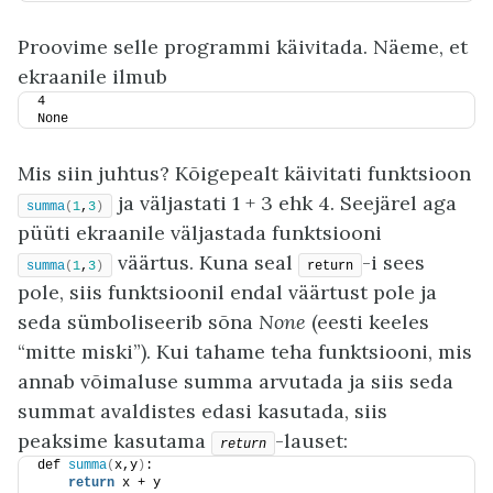
Proovime selle programmi käivitada. Näeme, et
ekraanile ilmub
4
None
Mis siin juhtus? Kõigepealt käivitati funktsioon
ja väljastati 1 + 3 ehk 4. Seejärel aga
summa
(
1
,
3
)
püüti ekraanile väljastada funktsiooni
väärtus. Kuna seal
-i sees
summa
(
1
,
3
)
return
pole, siis funktsioonil endal väärtust pole ja
seda sümboliseerib sõna
None
(eesti keeles
“mitte miski”). Kui tahame teha funktsiooni, mis
annab võimaluse summa arvutada ja siis seda
summat avaldistes edasi kasutada, siis
peaksime kasutama
-lauset:
return
def 
summa
(
x,y
)
:
return
 x + y