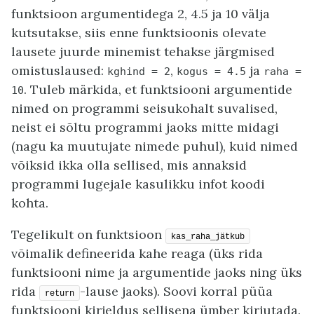
funktsioon argumentidega 2, 4.5 ja 10 välja
kutsutakse, siis enne funktsioonis olevate
lausete juurde minemist tehakse järgmised
omistuslaused:
,
ja
kghind = 2
kogus = 4.5
raha =
. Tuleb märkida, et funktsiooni argumentide
10
nimed on programmi seisukohalt suvalised,
neist ei sõltu programmi jaoks mitte midagi
(nagu ka muutujate nimede puhul), kuid nimed
võiksid ikka olla sellised, mis annaksid
programmi lugejale kasulikku infot koodi
kohta.
Tegelikult on funktsioon
kas_raha_jätkub
võimalik defineerida kahe reaga (üks rida
funktsiooni nime ja argumentide jaoks ning üks
rida
-lause jaoks). Soovi korral püüa
return
funktsiooni kirjeldus sellisena ümber kirjutada.