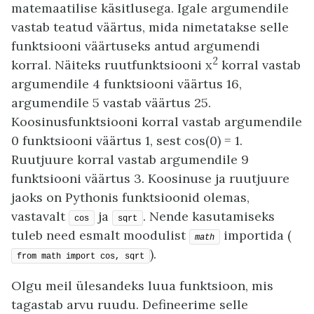
matemaatilise käsitlusega. Igale argumendile
vastab teatud väärtus, mida nimetatakse selle
funktsiooni väärtuseks antud argumendi
2
korral. Näiteks ruutfunktsiooni x
korral vastab
argumendile 4 funktsiooni väärtus 16,
argumendile 5 vastab väärtus 25.
Koosinusfunktsiooni korral vastab argumendile
0 funktsiooni väärtus 1, sest cos(0) = 1.
Ruutjuure korral vastab argumendile 9
funktsiooni väärtus 3. Koosinuse ja ruutjuure
jaoks on Pythonis funktsioonid olemas,
vastavalt
ja
. Nende kasutamiseks
cos
sqrt
tuleb need esmalt moodulist
importida (
math
).
from math import cos, sqrt
Olgu meil ülesandeks luua funktsioon, mis
tagastab arvu ruudu. Defineerime selle