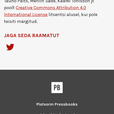
Tauno Palts, Merilin Säde, Kaarel Tõnisson jt
poolt
Creative Commons Attribution 4.0
International License
litsentsi alusel, kui pole
teisiti märgitud.
JAGA SEDA RAAMATUT
Platvorm
Pressbooks