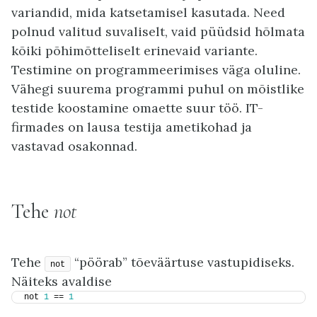
variandid, mida katsetamisel kasutada. Need
polnud valitud suvaliselt, vaid püüdsid hõlmata
kõiki põhimõtteliselt erinevaid variante.
Testimine on programmeerimises väga oluline.
Vähegi suurema programmi puhul on mõistlike
testide koostamine omaette suur töö. IT-
firmades on lausa testija ametikohad ja
vastavad osakonnad.
Tehe
not
Tehe
“pöörab” tõeväärtuse vastupidiseks.
not
Näiteks avaldise
not 
1
 == 
1