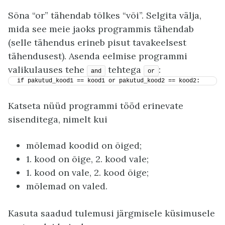
Sõna “or” tähendab tõlkes “või”. Selgita välja,
mida see meie jaoks programmis tähendab
(selle tähendus erineb pisut tavakeelsest
tähendusest). Asenda eelmise programmi
valikulauses tehe
tehtega
:
and
or
if pakutud_kood1 == kood1 or pakutud_kood2 == kood2:
Katseta nüüd programmi tööd erinevate
sisenditega, nimelt kui
mõlemad koodid on õiged;
1. kood on õige, 2. kood vale;
1. kood on vale, 2. kood õige;
mõlemad on valed.
Kasuta saadud tulemusi järgmisele küsimusele