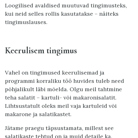
Loogilised avaldised muutuvad tingimusteks,
kui neid selles rollis kasutatakse – näiteks
tingimuslauses.
Keerulisem tingimus
Vahel on tingimused keerulisemad ja
programmi korraliku töö huvides tuleb need
põhjalikult läbi mõelda. Olgu meil tahtmine
teha salatit – kartuli- või makaronisalatit.
Lihtsustatult oleks meil vaja kartuleid või
makarone ja salatikastet.
Jätame praegu täpsustamata, millest see
salatikaste tehtud on ja muid detaile ka.