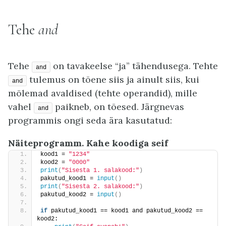
Tehe
and
Tehe
on tavakeelse “ja” tähendusega. Tehte
and
tulemus on tõene siis ja ainult siis, kui
and
mõlemad avaldised (tehte operandid), mille
vahel
paikneb, on tõesed. Järgnevas
and
programmis ongi seda ära kasutatud:
Näiteprogramm. Kahe koodiga seif
kood1 = 
"1234"
kood2 = 
"0000"
print
(
"Sisesta 1. salakood:"
)
pakutud_kood1 = 
input
()
print
(
"Sisesta 2. salakood:"
)
pakutud_kood2 = 
input
()
if
 pakutud_kood1 == kood1 and pakutud_kood2 == 
kood2: