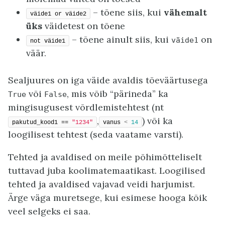
– tõene siis, kui
vähemalt
väide1 or väide2
üks
väidetest on tõene
– tõene ainult siis, kui
on
väide1
not väide1
väär.
Sealjuures on iga väide avaldis tõeväärtusega
või
, mis võib “pärineda” ka
True
False
mingisugusest võrdlemistehtest (nt
,
) või ka
pakutud_kood1 == 
"1234"
vanus 
<
14
loogilisest tehtest (seda vaatame varsti).
Tehted ja avaldised on meile põhimõtteliselt
tuttavad juba koolimatemaatikast. Loogilised
tehted ja avaldised vajavad veidi harjumist.
Ärge väga muretsege, kui esimese hooga kõik
veel selgeks ei saa.