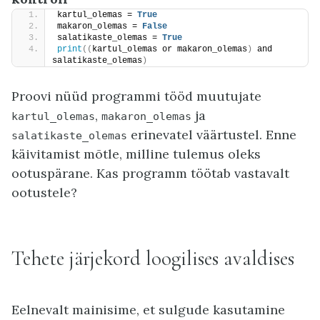
kartul_olemas = 
True
makaron_olemas = 
False
salatikaste_olemas = 
True
print
((
kartul_olemas or makaron_olemas
)
 and 
salatikaste_olemas
)
Proovi nüüd programmi tööd muutujate
,
ja
kartul_olemas
makaron_olemas
erinevatel väärtustel. Enne
salatikaste_olemas
käivitamist mõtle, milline tulemus oleks
ootuspärane. Kas programm töötab vastavalt
ootustele?
Tehete järjekord loogilises avaldises
Eelnevalt mainisime, et sulgude kasutamine