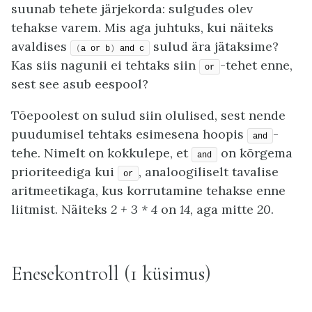
suunab tehete järjekorda: sulgudes olev
tehakse varem. Mis aga juhtuks, kui näiteks
avaldises
sulud ära jätaksime?
(
a or b
)
 and c
Kas siis nagunii ei tehtaks siin
-tehet enne,
or
sest see asub eespool?
Tõepoolest on sulud siin olulised, sest nende
puudumisel tehtaks esimesena hoopis
-
and
tehe. Nimelt on kokkulepe, et
on kõrgema
and
prioriteediga kui
, analoogiliselt tavalise
or
aritmeetikaga, kus korrutamine tehakse enne
liitmist. Näiteks
2 + 3 * 4
on
14
, aga mitte
20
.
Enesekontroll (1 küsimus)