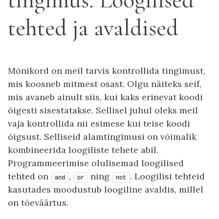
tingimus. Loogilised
tehted ja avaldised
Mõnikord on meil tarvis kontrollida tingimust,
mis koosneb mitmest osast. Olgu näiteks seif,
mis avaneb ainult siis, kui kaks erinevat koodi
õigesti sisestatakse. Sellisel juhul oleks meil
vaja kontrollida nii esimese kui teise koodi
õigsust. Selliseid alamtingimusi on võimalik
kombineerida loogiliste tehete abil.
Programmeerimise olulisemad loogilised
tehted on
,
ning
. Loogilisi tehteid
and
or
not
kasutades moodustub loogiline avaldis, millel
on tõeväärtus.