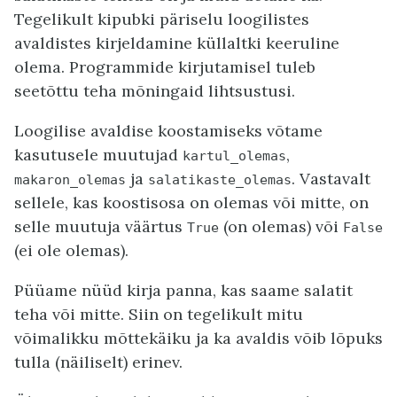
Tegelikult kipubki päriselu loogilistes
avaldistes kirjeldamine küllaltki keeruline
olema. Programmide kirjutamisel tuleb
seetõttu teha mõningaid lihtsustusi.
Loogilise avaldise koostamiseks võtame
kasutusele muutujad
,
kartul_olemas
ja
. Vastavalt
makaron_olemas
salatikaste_olemas
sellele, kas koostisosa on olemas või mitte, on
selle muutuja väärtus
(on olemas) või
True
False
(ei ole olemas).
Püüame nüüd kirja panna, kas saame salatit
teha või mitte. Siin on tegelikult mitu
võimalikku mõttekäiku ja ka avaldis võib lõpuks
tulla (näiliselt) erinev.