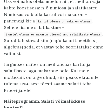
Üks võimalus oleks mõelda nii, et meil on vaja
kahte koostisosa: n-ö nimiosa ja salatikastet.
Nimiosas võib olla kartul või makaron –
panemegi kirja
.
kartul_olemas or makaron_olemas
Sellele lisame salatikastme –
.
(
kartul_olemas or makaron_olemas
)
 and salatikaste_olemas
Sulud tähistavad siin (nagu ka aritmeetikas ja
algebras) seda, et vastav tehe sooritatakse enne
välimisi.
Järgmises näites on meil olemas kartul ja
salatikaste, aga makarone pole. Kui meie
mõttekäik on õige olnud, siis peaks ekraanile
tulema
, sest tõesti saame salatit teha.
True
Proovi järele!
Näiteprogramm. Salati võimalikkuse
kontroll