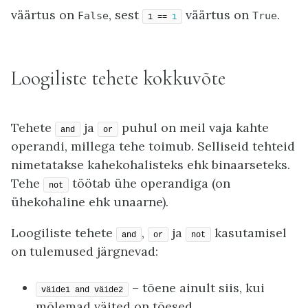
väärtus on
, sest
väärtus on
.
False
True
1 == 
1
Loogiliste tehete kokkuvõte
Tehete
ja
puhul on meil vaja kahte
and
or
operandi, millega tehe toimub. Selliseid tehteid
nimetatakse kahekohalisteks ehk binaarseteks.
Tehe
töötab ühe operandiga (on
not
ühekohaline ehk unaarne).
Loogiliste tehete
,
ja
kasutamisel
and
or
not
on tulemused järgnevad:
– tõene ainult siis, kui
väide1 and väide2
mõlemad väited on tõesed