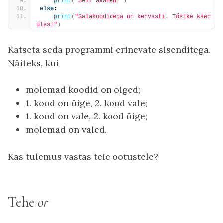
print
(
"Seif avaneb!"
)
else
:
print
(
"Salakoodidega on kehvasti. Tõstke käed 
üles!"
)
Katseta seda programmi erinevate sisenditega.
Näiteks, kui
mõlemad koodid on õiged;
1. kood on õige, 2. kood vale;
1. kood on vale, 2. kood õige;
mõlemad on valed.
Kas tulemus vastas teie ootustele?
Tehe
or