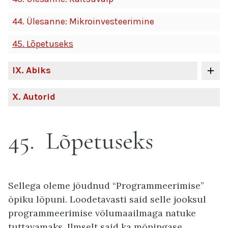
44.
Ülesanne: Mikroinvesteerimine
45.
Lõpetuseks
IX
. Abiks
X
. Autorid
45
Lõpetuseks
Sellega oleme jõudnud “Programmeerimise”
õpiku lõpuni. Loodetavasti said selle jooksul
programmeerimise võlumaailmaga natuke
tuttavamaks. Ilmselt said ka mõningase