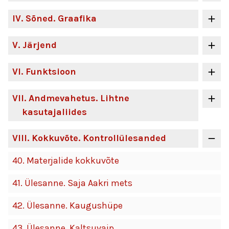
IV
. Sõned. Graafika
V
. Järjend
VI
. Funktsioon
VII
. Andmevahetus. Lihtne
kasutajaliides
VIII
. Kokkuvõte. Kontrollülesanded
40.
Materjalide kokkuvõte
41.
Ülesanne. Saja Aakri mets
42.
Ülesanne. Kaugushüpe
43.
Ülesanne. Kaltsuvaip