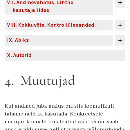
VII
. Andmevahetus. Lihtne
kasutajaliides
VIII
. Kokkuvõte. Kontrollülesanded
IX
. Abiks
X
. Autorid
4
Muutujad
Kui andmed juba mälus on, siis loomulikult
tahame neid ka kasutada. Konkreetsele
mälupiirkonnale, kus teatud väärtus on, saab
anda eraldi nime. Sellist nimega mälupiirkonda