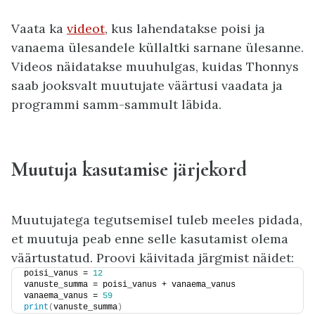
Vaata ka
videot
, kus lahendatakse poisi ja
vanaema ülesandele küllaltki sarnane ülesanne.
Videos näidatakse muuhulgas, kuidas Thonnys
saab jooksvalt muutujate väärtusi vaadata ja
programmi samm-sammult läbida.
Muutuja kasutamise järjekord
Muutujatega tegutsemisel tuleb meeles pidada,
et muutuja peab enne selle kasutamist olema
väärtustatud. Proovi käivitada järgmist näidet:
poisi_vanus = 
12
vanuste_summa = poisi_vanus + vanaema_vanus
vanaema_vanus = 
59
print
(
vanuste_summa
)