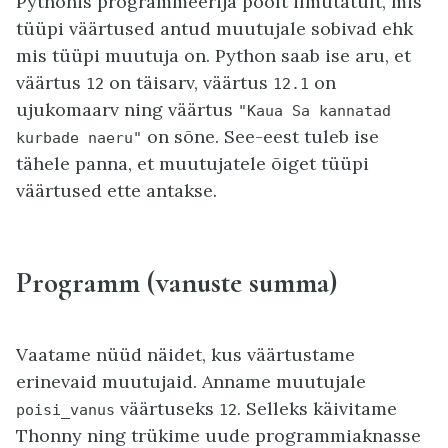
Pythonis programmeerija poolt ilmutatult, mis
tüüpi väärtused antud muutujale sobivad ehk
mis tüüpi muutuja on. Python saab ise aru, et
väärtus
on täisarv, väärtus
on
12
12.1
ujukomaarv ning väärtus
"Kaua Sa kannatad
on sõne. See-eest tuleb ise
kurbade naeru"
tähele panna, et muutujatele õiget tüüpi
väärtused ette antakse.
Programm (vanuste summa)
Vaatame nüüd näidet, kus väärtustame
erinevaid muutujaid. Anname muutujale
väärtuseks
. Selleks käivitame
poisi_vanus
12
Thonny ning trükime uude programmiaknasse