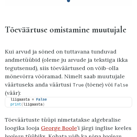
Tõeväärtuse omistamine muutujale
Kui arvud ja sõned on tuttavana tunduvad
andmetüübid (oleme ju arvude ja tekstiga ikka
tegutsenud), siis tõeväärtused on võib-olla
mõnevõrra võõramad. Nimelt saab muutujale
väärtuseks anda väärtusi
(tõene) või
True
False
(väär):
liigaasta = 
False
print
(
liigaasta
)
Tõeväärtuste tüüpi nimetatakse algebralise
loogika looja
George Boole
’i järgi inglise keeles
boolean
tüübiks. Kohata võib ka sõna
boolean