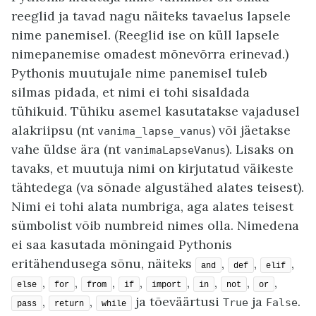
reeglid ja tavad nagu näiteks tavaelus lapsele
nime panemisel. (Reeglid ise on küll lapsele
nimepanemise omadest mõnevõrra erinevad.)
Pythonis muutujale nime panemisel tuleb
silmas pidada, et nimi ei tohi sisaldada
tühikuid. Tühiku asemel kasutatakse vajadusel
alakriipsu (nt
) või jäetakse
vanima_lapse_vanus
vahe üldse ära (nt
). Lisaks on
vanimaLapseVanus
tavaks, et muutuja nimi on kirjutatud väikeste
tähtedega (va sõnade algustähed alates teisest).
Nimi ei tohi alata numbriga, aga alates teisest
sümbolist võib numbreid nimes olla. Nimedena
ei saa kasutada mõningaid Pythonis
eritähendusega sõnu, näiteks
,
,
,
and
def
elif
,
,
,
,
,
,
,
,
else
for
from
if
import
in
not
or
,
,
ja tõeväärtusi
ja
.
True
False
pass
return
while