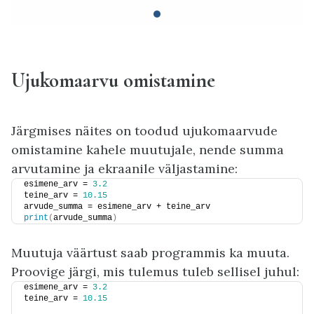
Ujukomaarvu omistamine
Järgmises näites on toodud ujukomaarvude
omistamine kahele muutujale, nende summa
arvutamine ja ekraanile väljastamine:
esimene_arv = 
3.2
teine_arv = 
10.15
arvude_summa = esimene_arv + teine_arv
print
(
arvude_summa
)
Muutuja väärtust saab programmis ka muuta.
Proovige järgi, mis tulemus tuleb sellisel juhul:
esimene_arv = 
3.2
teine_arv = 
10.15