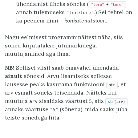
ühendamist üheks sõneks (
"tere"
 + 
"tore"
annab tulemuseks
.) Sel tehtel on
"teretore"
ka peenem nimi –
konkatenatsioon
.
Nagu eelmisest programminäitest näha, siis
sõned kirjutatakse jutumärkidega,
muutujanimed aga ilma.
NB!
Sellisel viisil saab omavahel ühendada
ainult
sõnesid. Arvu lisamiseks sellesse
lausesse peaks kasutama funktsiooni
, et
str
arv esmalt sõneks teisendada. Näiteks kui
muutuja
sisaldaks väärtust
, siis
arv
5
str
(
arv
)
annaks väärtuse
(sõnena), mida saaks juba
"5"
teiste sõnedega liita.