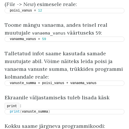
(
File
->
New
) esimesele reale:
poisi_vanus = 
12
Toome mängu vanaema, andes teisel real
muutujale
väärtuseks
:
vanaema_vanus
59
vanaema_vanus = 
59
Talletatud infot saame kasutada samade
muutujate abil. Võime näiteks leida poisi ja
vanaema vanuste summa, trükkides programmi
kolmandale reale:
vanuste_summa = poisi_vanus + vanaema_vanus
Ekraanile väljastamiseks tuleb lisada käsk
:
print
print
(
vanuste_summa
)
Kokku saame järgneva programmikoodi: