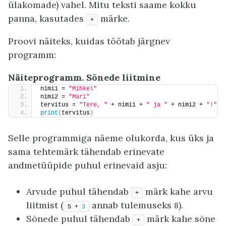
ülakomade) vahel. Mitu teksti saame kokku
panna, kasutades
märke.
+
Proovi näiteks, kuidas töötab järgnev
programm:
Näiteprogramm. Sõnede liitmine
nimi1 = 
"Mihkel"
nimi2 = 
"Mari"
tervitus = 
"Tere, "
 + nimi1 + 
" ja "
 + nimi2 + 
"!"
print
(
tervitus
)
Selle programmiga näeme olukorda, kus üks ja
sama tehtemärk tähendab erinevate
andmetüüpide puhul erinevaid asju:
Arvude puhul tähendab
märk kahe arvu
+
liitmist (
annab tulemuseks
).
8
5 + 
3
Sõnede puhul tähendab
märk kahe sõne
+