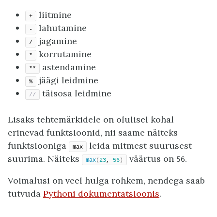
liitmine
+
lahutamine
-
jagamine
/
korrutamine
*
astendamine
**
jäägi leidmine
%
täisosa leidmine
//
Lisaks tehtemärkidele on olulisel kohal
erinevad funktsioonid, nii saame näiteks
funktsiooniga
leida mitmest suurusest
max
suurima. Näiteks
väärtus on
.
56
max
(
23
, 
56
)
Võimalusi on veel hulga rohkem, nendega saab
tutvuda
Pythoni dokumentatsioonis
.