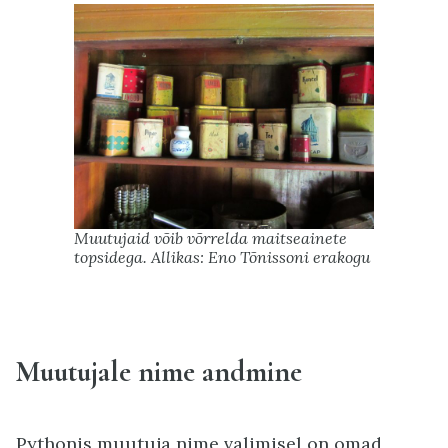
Muutujaid võib võrrelda maitseainete
topsidega. Allikas: Eno Tõnissoni erakogu
Muutujale nime andmine
Pythonis muutuja nime valimisel on omad