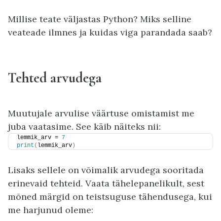
Millise teate väljastas Python? Miks selline
veateade ilmnes ja kuidas viga parandada saab?
Tehted arvudega
Muutujale arvulise väärtuse omistamist me
juba vaatasime. See käib näiteks nii:
lemmik_arv = 
7
print
(
lemmik_arv
)
Lisaks sellele on võimalik arvudega sooritada
erinevaid tehteid. Vaata tähelepanelikult, sest
mõned märgid on teistsuguse tähendusega, kui
me harjunud oleme: